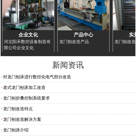
企业文化
产品中心
实
河北阳禾数控设备制造有
龙门刨改造产品
龙门刨改造
限公司企业文化
新闻资讯
对龙门刨床进行数控化电气部分改造
老式龙门刨床加工改造
龙门刨折叠控制系统要求
龙门刨改造特点
龙门刨改造解决方案
龙门刨床介绍