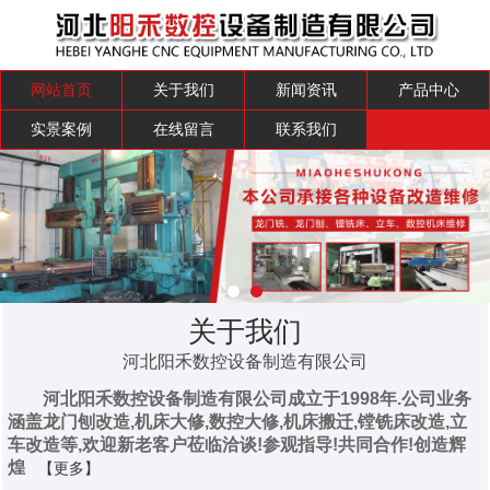
网站首页
关于我们
新闻资讯
产品中心
实景案例
在线留言
联系我们
关于我们
河北阳禾数控设备制造有限公司
河北阳禾数控设备制造有限公司成立于1998年.公司业务
涵盖龙门刨改造,机床大修,数控大修,机床搬迁,镗铣床改造,立
车改造等,欢迎新老客户莅临洽谈!参观指导!共同合作!创造辉
煌
【更多】