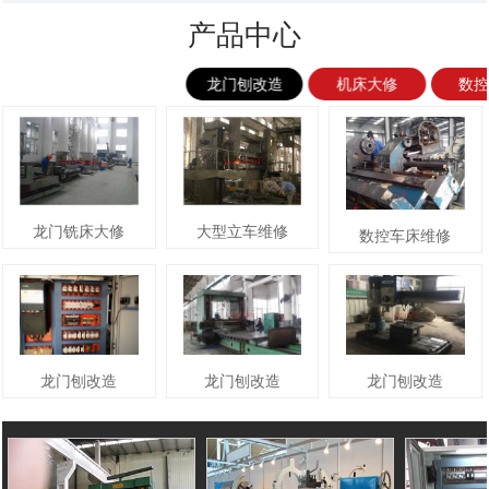
产品中心
龙门刨改造
机床大修
数
龙门铣床大修
大型立车维修
数控车床维修
龙门刨改造
龙门刨改造
龙门刨改造