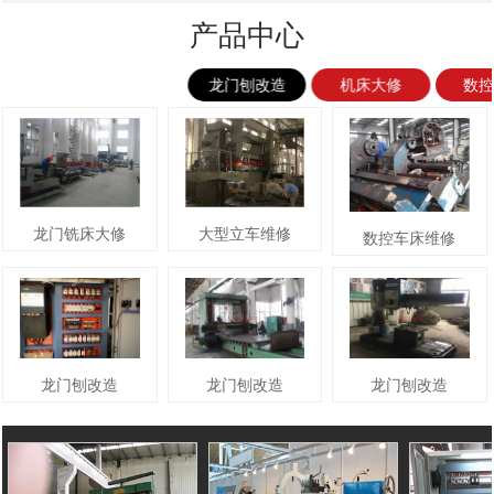
产品中心
龙门刨改造
机床大修
数
龙门铣床大修
大型立车维修
数控车床维修
龙门刨改造
龙门刨改造
龙门刨改造