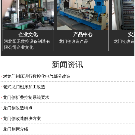
企业文化
产品中心
实
河北阳禾数控设备制造有
龙门刨改造产品
龙门刨改造
限公司企业文化
新闻资讯
对龙门刨床进行数控化电气部分改造
老式龙门刨床加工改造
龙门刨折叠控制系统要求
龙门刨改造特点
龙门刨改造解决方案
龙门刨床介绍